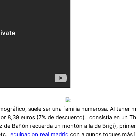
emográfico, suele ser una familia numerosa. Al tener 
r 8,39 euros (7% de descuento).  consistía en un 
 voz de Bañón recuerda un montón a la de Brigi), 
tc.,
equipacion real madrid
con algunos toques más in