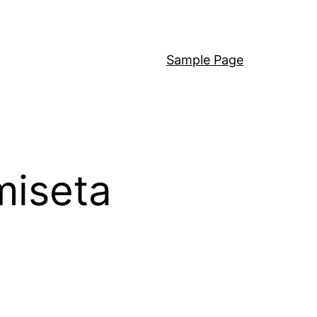
Sample Page
miseta