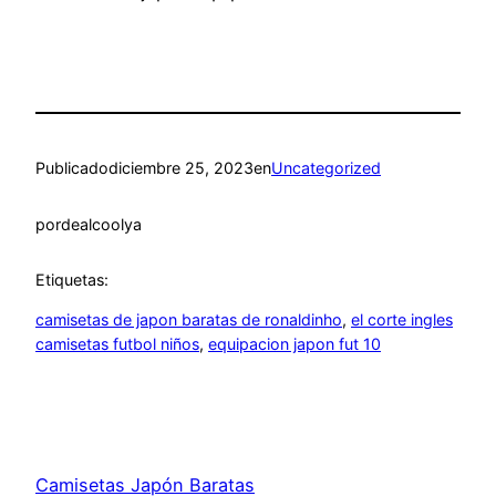
Publicado
diciembre 25, 2023
en
Uncategorized
por
dealcoolya
Etiquetas:
camisetas de japon baratas de ronaldinho
, 
el corte ingles
camisetas futbol niños
, 
equipacion japon fut 10
Camisetas Japón Baratas