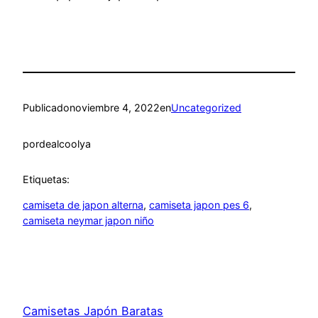
Publicado
noviembre 4, 2022
en
Uncategorized
por
dealcoolya
Etiquetas:
camiseta de japon alterna
, 
camiseta japon pes 6
, 
camiseta neymar japon niño
Camisetas Japón Baratas