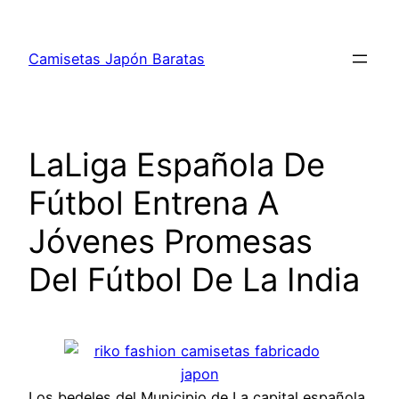
Saltar
al
Camisetas Japón Baratas
contenido
LaLiga Española De
Fútbol Entrena A
Jóvenes Promesas
Del Fútbol De La India
Los bedeles del Municipio de La capital española