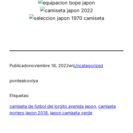
Publicado
noviembre 18, 2022
en
Uncategorized
por
dealcoolya
Etiquetas:
camiseta de futbol del jorgito avenida japon
, 
camiseta
portero japon 2018
, 
japon camiseta verde