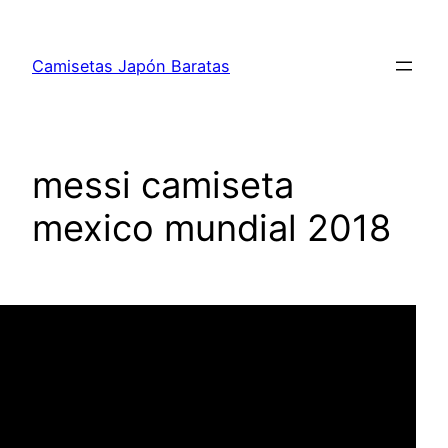
Saltar
al
Camisetas Japón Baratas
contenido
messi camiseta
mexico mundial 2018