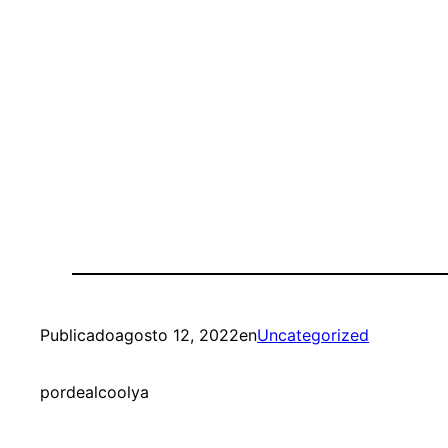
Publicado
agosto 12, 2022
en
Uncategorized
por
dealcoolya