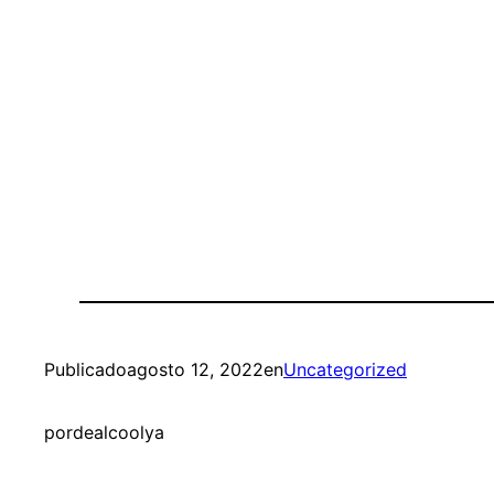
Publicado
agosto 12, 2022
en
Uncategorized
por
dealcoolya