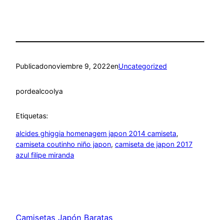
Publicado
noviembre 9, 2022
en
Uncategorized
por
dealcoolya
Etiquetas:
alcides ghiggia homenagem japon 2014 camiseta
, 
camiseta coutinho niño japon
, 
camiseta de japon 2017
azul filipe miranda
Camisetas Japón Baratas