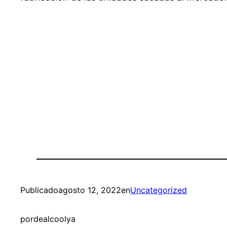
Publicado
agosto 12, 2022
en
Uncategorized
por
dealcoolya