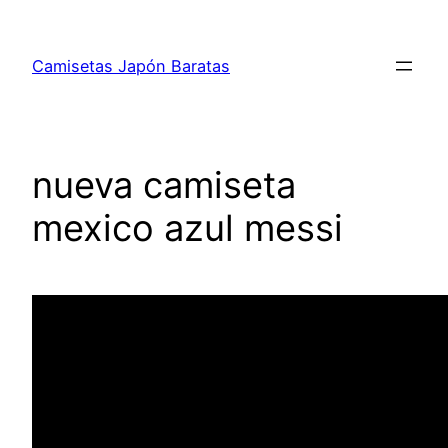
Saltar
al
Camisetas Japón Baratas
contenido
nueva camiseta
mexico azul messi