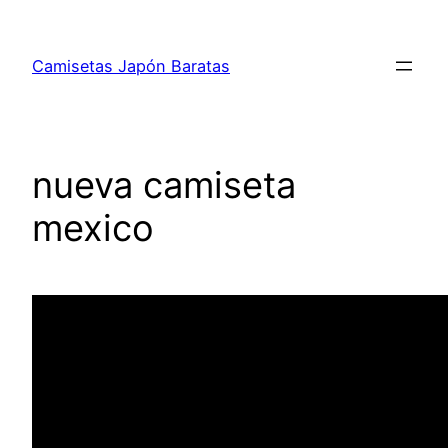
Saltar
al
Camisetas Japón Baratas
contenido
nueva camiseta
mexico