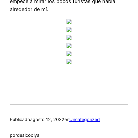
empecé a mirar los pocos turistas que había
alrededor de mí.
Publicado
agosto 12, 2022
en
Uncategorized
por
dealcoolya