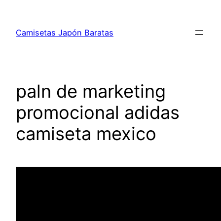
Saltar
al
Camisetas Japón Baratas
contenido
paln de marketing
promocional adidas
camiseta mexico