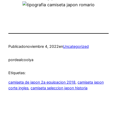
Publicado
noviembre 4, 2022
en
Uncategorized
por
dealcoolya
Etiquetas:
camiseta de japon 2a equipacion 2018
, 
camiseta japon
corte ingles
, 
camiseta seleccion japon historia