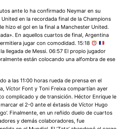
inutos ante lo ha confirmado Neymar en su
 United en la recordada final de la Champions
hizo el gol en la final a Manchester United.
da». En aquellos cuartos de final, Argentina
 permitiera jugar con comodidad. 15:18
la llegada de Messi. 06:57 El propio jugador
literalmente están colocando una alfombra de ese
o a las 11:00 horas rueda de prensa en el
a, Víctor Font y Toni Freixa compartían ayer
o complicado y de transición. Héctor Enrique le
e marcar el 2-0 ante el éxtasis de Víctor Hugo
ugo’. Finalmente, en un reñido duelo de cuartos
ugadores y demás colaboradores, fue
lida en el Mundial. El ‘Tata’ abandonó el cargo