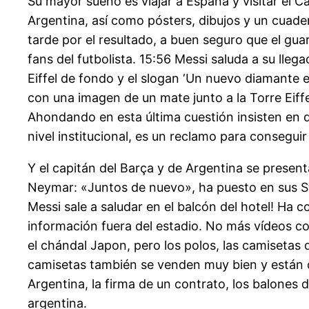
Su mayor sueño es viajar a España y visitar el 
Argentina, así como pósters, dibujos y un cuader
tarde por el resultado, a buen seguro que el gu
fans del futbolista. 15:56 Messi saluda a su llega
Eiffel de fondo y el slogan ‘Un nuevo diamante e
con una imagen de un mate junto a la Torre Eiffe
Ahondando en esta última cuestión insisten en 
nivel institucional, es un reclamo para consegui
Y el capitán del Barça y de Argentina se presen
Neymar: «Juntos de nuevo», ha puesto en sus Sto
Messi sale a saludar en el balcón del hotel! Ha
información fuera del estadio. No más vídeos co
el chándal Japon, pero los polos, las camisetas
camisetas también se venden muy bien y están di
Argentina, la firma de un contrato, los balones 
argentina.