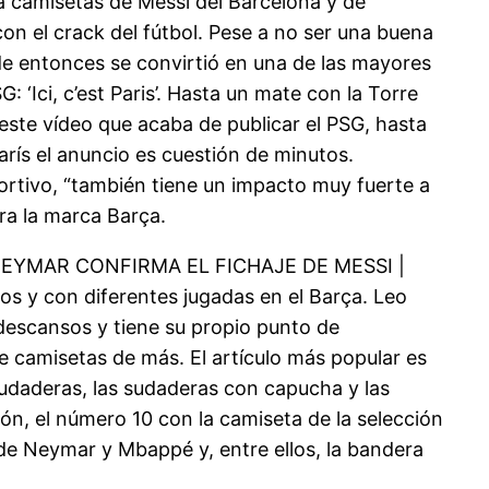
a camisetas de Messi del Barcelona y de
on el crack del fútbol. Pese a no ser una buena
sde entonces se convirtió en una de las mayores
 ‘Ici, c’est Paris’. Hasta un mate con la Torre
ste vídeo que acaba de publicar el PSG, hasta
arís el anuncio es cuestión de minutos.
ortivo, “también tiene un impacto muy fuerte a
ra la marca Barça.
EYMAR CONFIRMA EL FICHAJE DE MESSI |
os y con diferentes jugadas en el Barça. Leo
 descansos y tiene su propio punto de
e camisetas de más. El artículo más popular es
sudaderas, las sudaderas con capucha y las
n, el número 10 con la camiseta de la selección
 de Neymar y Mbappé y, entre ellos, la bandera