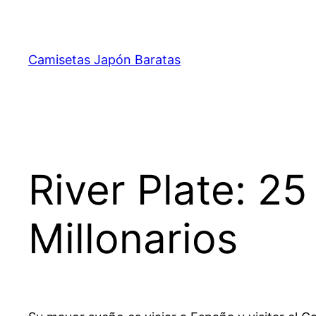
Saltar
al
contenido
Camisetas Japón Baratas
River Plate: 2
Millonarios