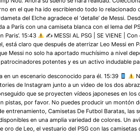
Camp Nou. Ahora su sueño se hará realidad. Coleccion
no en el que ha ido escribiendo todo lo relacionado c
ardameta del Elche agradece el ‘detalle’ de Messi. De
da a París con una camiseta blanca con el lema del PSG:
n Paris’. 15:43
✍
MESSI AL PSG | SE VIENE | Con e
l, está claro que después de aterrizar Leo Messi en P
que Messi no solo ha aportado muchísimo a nivel dep
r patrocinadores potentes y es un activo indudable pa
ta en un escenario desconocido para él. 15:39
N
ries de Instagram junto a un video de los dos abraz
 conseguido que se proyecten vídeos japoneses en los
n pistas, por favor. No puedes producir un montón d
 de entrenamiento, Camisetas De Futbol Baratas, las 
sponibles en una amplia variedad de colores. Un avió
de oro de Leo, el vestuario del PSG con las camisetas