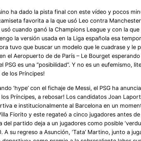
sino ha dado la pista final con este vídeo y pocos m
amiseta favorita a la que usó Leo contra Manchester
usó cuando ganó la Champions League y con la que le 
ngo la versión usada en la Liga española esa tempora
 hora tuvo que buscar un modelo que le cuadrase y le
en el Aeropuerto de de París – Le Bourget esperando 
 el PSG es una “posibilidad”. Y no es un eufemismo, 
 de los Príncipes!
o ‘hype’ con el fichaje de Messi, el PSG ha anunciad
 los Príncipes, a rebosar! Los candidatos Joan Laport
rtiva e institucionalmente al Barcelona en un moment
illa Fiorito y este regateó a cinco jugadores antes d
ia del partido deja a un jugadores como posible ‘verd
0. A su regreso a Asunción, ‘Tata’ Martino, junto a j
deportivo» como premio a la sobresaliente labor cump