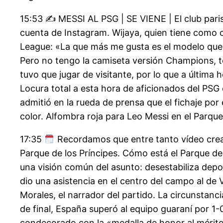
15:53 ✍
MESSI AL PSG | SE VIENE | El club pari
cuenta de Instagram. Wijaya, quien tiene como c
League: «La que más me gusta es el modelo que 
Pero no tengo la camiseta versión Champions, te
tuvo que jugar de visitante, por lo que a última
Locura total a esta hora de aficionados del PSG 
admitió en la rueda de prensa que el fichaje por
color. Alfombra roja para Leo Messi en el Parque
17:35
Recordamos que entre tanto vídeo creand
Parque de los Príncipes. Cómo está el Parque de
una visión común del asunto: desestabiliza depo
dio una asistencia en el centro del campo al de V
Morales, el narrador del partido. La circunstanc
de final, España superó al equipo guaraní por 1-
condecorado con la «medalla de honor al mérito 