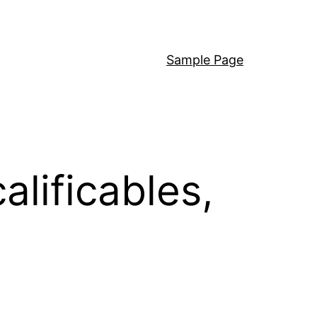
Sample Page
lificables,