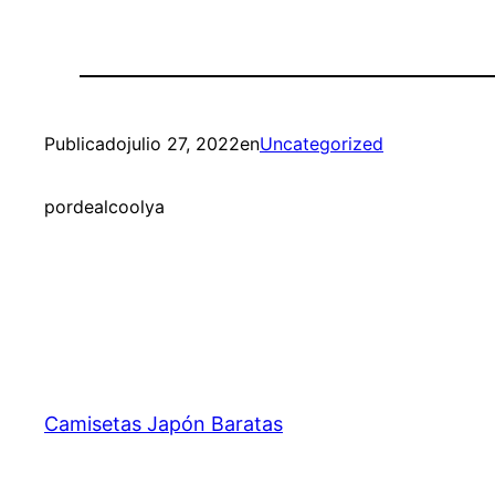
Publicado
julio 27, 2022
en
Uncategorized
por
dealcoolya
Camisetas Japón Baratas