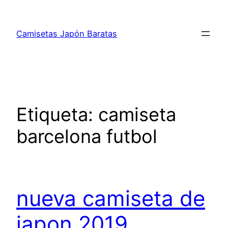
Saltar
al
Camisetas Japón Baratas
contenido
Etiqueta:
camiseta
barcelona futbol
nueva camiseta de
japon 2019