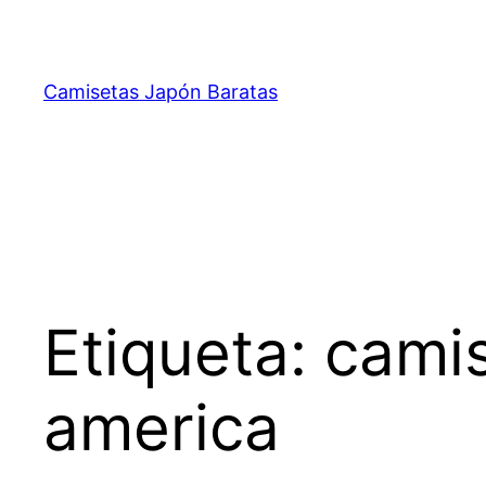
Saltar
al
contenido
Camisetas Japón Baratas
Etiqueta:
camis
america