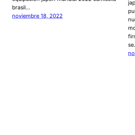
ja
brasil…
pu
noviembre 18, 2022
nu
mo
fi
se
no