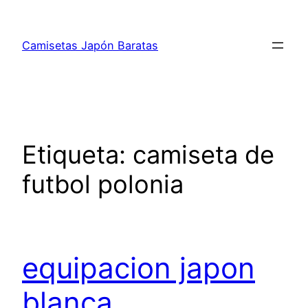
Saltar
al
Camisetas Japón Baratas
contenido
Etiqueta:
camiseta de
futbol polonia
equipacion japon
blanca