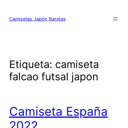
Saltar
al
Camisetas Japón Baratas
contenido
Etiqueta:
camiseta
falcao futsal japon
Camiseta España
2022