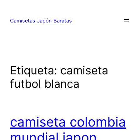
Saltar
al
Camisetas Japón Baratas
contenido
Etiqueta:
camiseta
futbol blanca
camiseta colombia
mundial japon