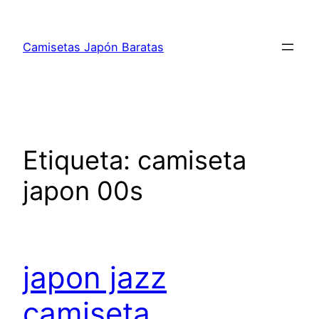
Saltar
al
Camisetas Japón Baratas
contenido
Etiqueta:
camiseta
japon 00s
japon jazz
camiseta