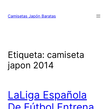
Saltar
al
Camisetas Japón Baratas
contenido
Etiqueta:
camiseta
japon 2014
LaLiga Española
De Fútbol Entrena