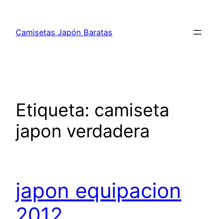
Saltar
al
Camisetas Japón Baratas
contenido
Etiqueta:
camiseta
japon verdadera
japon equipacion
2012