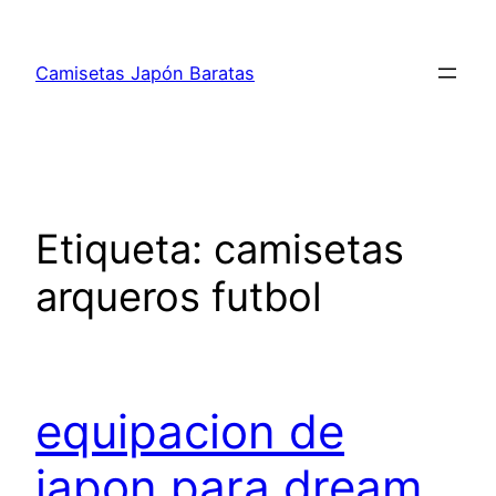
Saltar
al
Camisetas Japón Baratas
contenido
Etiqueta:
camisetas
arqueros futbol
equipacion de
japon para dream