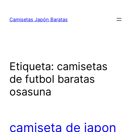
Saltar
al
Camisetas Japón Baratas
contenido
Etiqueta:
camisetas
de futbol baratas
osasuna
camiseta de japon