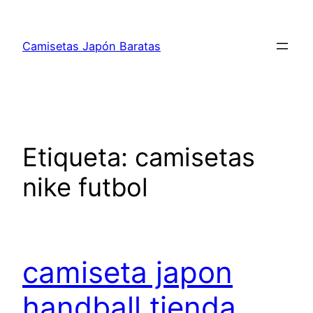
Saltar
al
Camisetas Japón Baratas
contenido
Etiqueta:
camisetas
nike futbol
camiseta japon
handball tienda