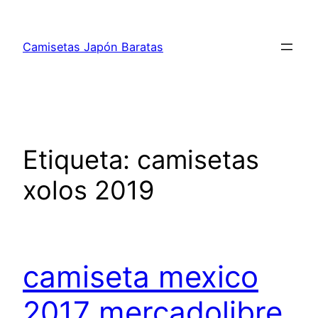
Saltar
al
Camisetas Japón Baratas
contenido
Etiqueta:
camisetas
xolos 2019
camiseta mexico
2017 mercadolibre