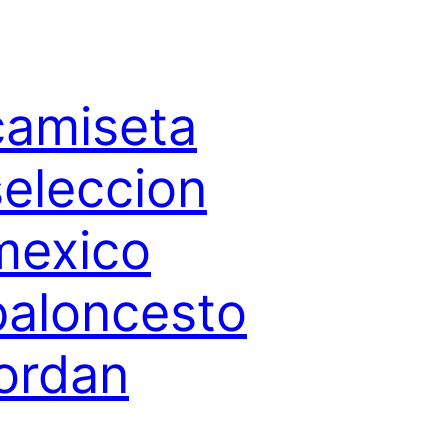
camiseta
seleccion
mexico
baloncesto
jordan