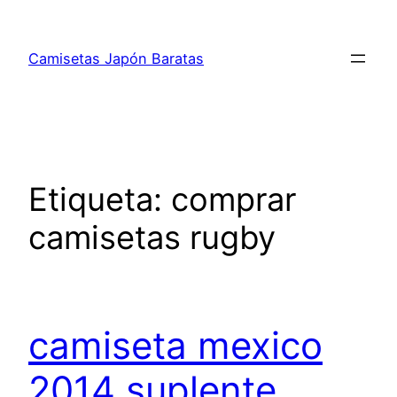
Saltar
al
Camisetas Japón Baratas
contenido
Etiqueta:
comprar
camisetas rugby
camiseta mexico
2014 suplente