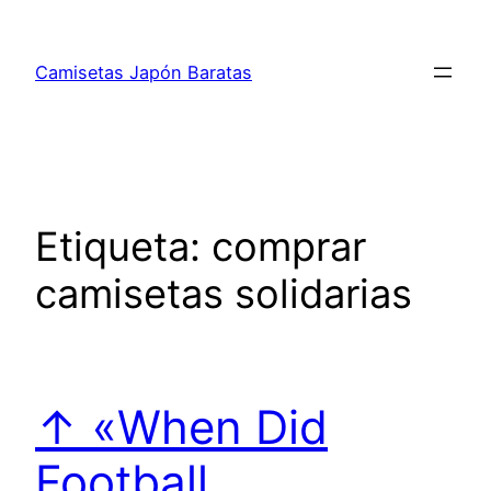
Saltar
al
Camisetas Japón Baratas
contenido
Etiqueta:
comprar
camisetas solidarias
↑ «When Did
Football