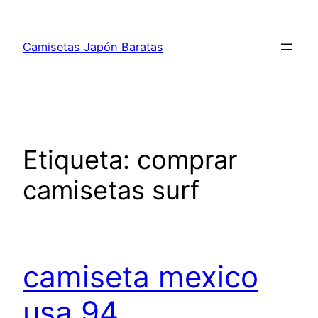
Saltar
al
Camisetas Japón Baratas
contenido
Etiqueta:
comprar
camisetas surf
camiseta mexico
usa 94