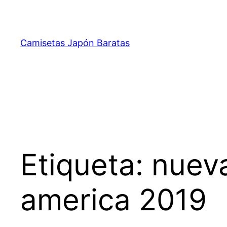
Saltar
al
contenido
Camisetas Japón Baratas
Etiqueta:
nueva
america 2019