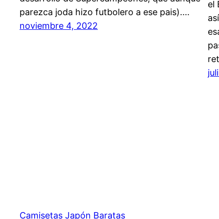
el
parezca joda hizo futbolero a ese pais).…
as
noviembre 4, 2022
es
pa
re
ju
Camisetas Japón Baratas