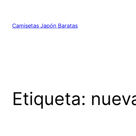
Saltar
al
contenido
Camisetas Japón Baratas
Etiqueta:
nueva