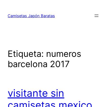
Saltar
al
Camisetas Japón Baratas
contenido
Etiqueta:
numeros
barcelona 2017
visitante sin
camisetas mexico