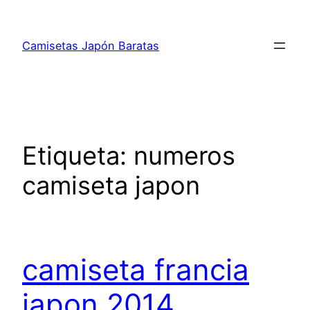
Saltar
al
Camisetas Japón Baratas
contenido
Etiqueta:
numeros
camiseta japon
camiseta francia
japon 2014