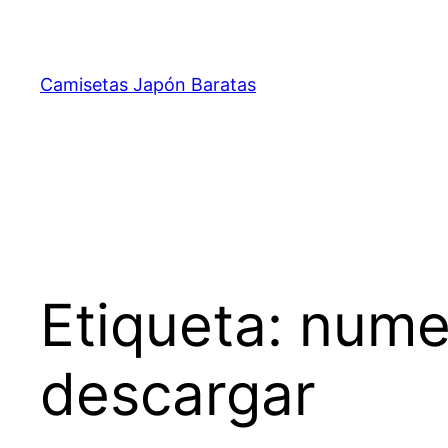
Saltar
al
contenido
Camisetas Japón Baratas
Etiqueta:
numer
descargar