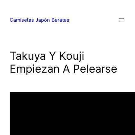
Saltar
al
Camisetas Japón Baratas
contenido
Takuya Y Kouji
Empiezan A Pelearse