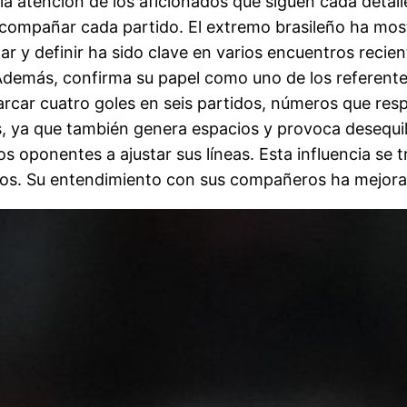
la atención de los aficionados que siguen cada detal
compañar cada partido. El extremo brasileño ha mos
r y definir ha sido clave en varios encuentros reci
. Además, confirma su papel como uno de los referente
rcar cuatro goles en seis partidos, números que res
es, ya que también genera espacios y provoca desequil
s oponentes a ajustar sus líneas. Esta influencia se 
ros. Su entendimiento con sus compañeros ha mejora