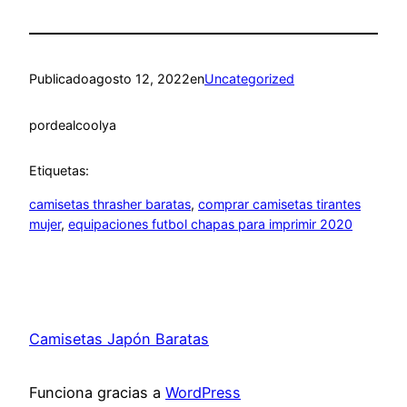
Publicado
agosto 12, 2022
en
Uncategorized
por
dealcoolya
Etiquetas:
camisetas thrasher baratas
, 
comprar camisetas tirantes
mujer
, 
equipaciones futbol chapas para imprimir 2020
Camisetas Japón Baratas
Funciona gracias a
WordPress