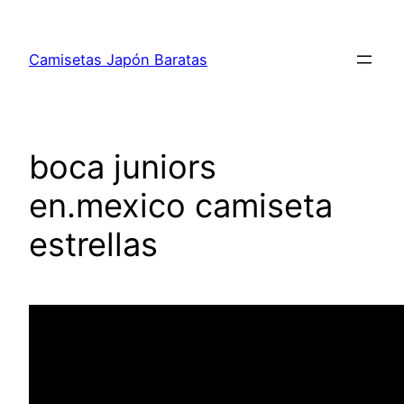
Saltar
al
Camisetas Japón Baratas
contenido
boca juniors
en.mexico camiseta
estrellas