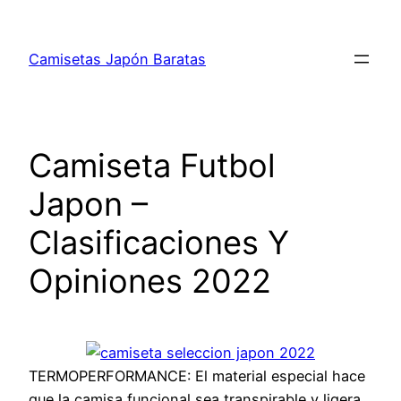
Saltar
al
Camisetas Japón Baratas
contenido
Camiseta Futbol
Japon –
Clasificaciones Y
Opiniones 2022
TERMOPERFORMANCE: El material especial hace
que la camisa funcional sea transpirable y ligera.