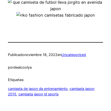
Publicado
noviembre 18, 2022
en
Uncategorized
por
dealcoolya
Etiquetas:
camiseta de japon de entrenamiento
, 
camiseta japon
2015
, 
camiseta japon jd sports