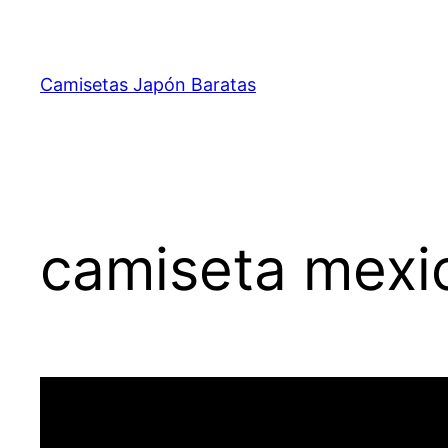
Saltar
al
contenido
Camisetas Japón Baratas
camiseta mexi