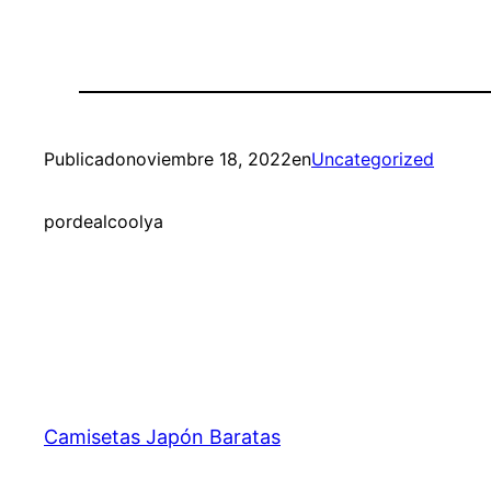
Publicado
noviembre 18, 2022
en
Uncategorized
por
dealcoolya
Camisetas Japón Baratas