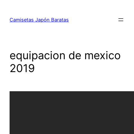
Saltar
al
Camisetas Japón Baratas
contenido
equipacion de mexico
2019