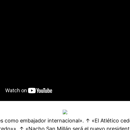
s como embajador internacional». ↑ «El Atlético cede
egredo»». ↑ «Nacho San Millán será el nuevo preside