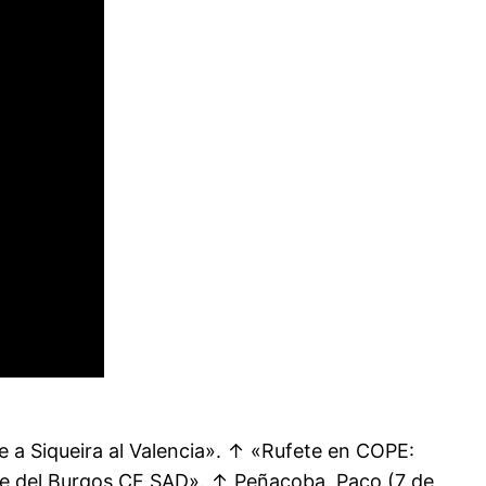
 a Siqueira al Valencia». ↑ «Rufete en COPE:
nte del Burgos CF SAD». ↑ Peñacoba, Paco (7 de