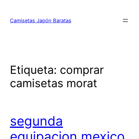
Saltar
al
Camisetas Japón Baratas
contenido
Etiqueta:
comprar
camisetas morat
segunda
equipacion mexico