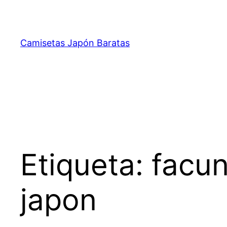
Saltar
al
contenido
Camisetas Japón Baratas
Etiqueta:
facu
japon